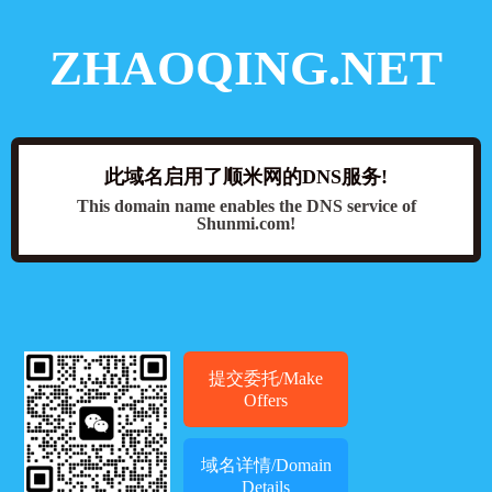
ZHAOQING.NET
此域名启用了顺米网的DNS服务!
This domain name enables the DNS service of
Shunmi.com!
提交委托/Make
Offers
域名详情/Domain
Details